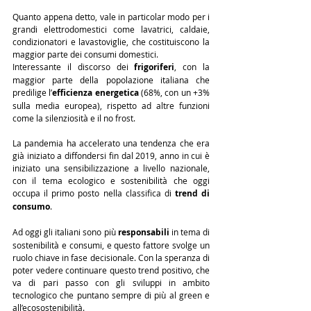
Quanto appena detto, vale in particolar modo per i 
grandi elettrodomestici come lavatrici, caldaie, 
condizionatori e lavastoviglie, che costituiscono la 
maggior parte dei consumi domestici.
Interessante il discorso dei 
frigoriferi
, con la 
maggior parte della popolazione italiana che 
predilige l’
efficienza energetica
 (68%, con un +3% 
sulla media europea), rispetto ad altre funzioni 
come la silenziosità e il no frost.
La pandemia ha accelerato una tendenza che era 
già iniziato a diffondersi fin dal 2019, anno in cui è 
iniziato una sensibilizzazione a livello nazionale, 
con il tema ecologico e sostenibilità che oggi 
occupa il primo posto nella classifica di 
trend di 
consumo
.
Ad oggi gli italiani sono più 
responsabili
 in tema di 
sostenibilità e consumi, e questo fattore svolge un 
ruolo chiave in fase decisionale. Con la speranza di 
poter vedere continuare questo trend positivo, che 
va di pari passo con gli sviluppi in ambito 
tecnologico che puntano sempre di più al green e 
all’ecosostenibilità.