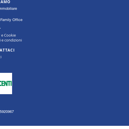
SIAMO
mmobiliare
Family Office
L
y e Cookie
 e condizioni
ATTACI
i
135920967