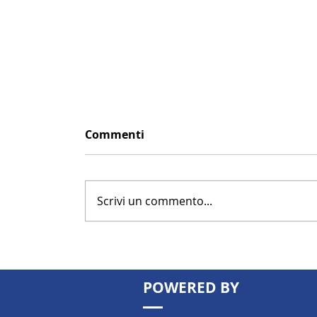
Commenti
Scrivi un commento...
POWERED BY
Patrimonio immobiliare: possede
basta più. Come valorizzarlo per