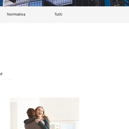
Normativa
Tutti
e 
Acquistala all'asta!