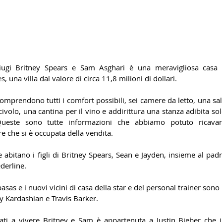
ugi Britney Spears e Sam Asghari è una meravigliosa casa 
 una villa dal valore di circa 11,8 milioni di dollari.
mprendono tutti i comfort possibili, sei camere da letto, una sal
ivolo, una cantina per il vino e addirittura una stanza adibita sol
Queste sono tutte informazioni che abbiamo potuto ricavar
re che si è occupata della vendita.
e abitano i figli di Britney Spears, Sean e Jayden, insieme al padr
derline.
asas e i nuovi vicini di casa della star e del personal trainer sono 
y Kardashian e Travis Barker.
ti a vivere Britney e Sam è appartenuta a Justin Bieber che i