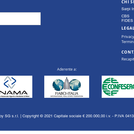
CHI 
Sarpi I
CBS
FIDES 
LEGA
Privac
Termini
CONT
Recapit
Aderente a:
y SG s.r.l. | Copyright © 2021 Capitale sociale € 200.000,00 i.v. - P.IVA 04