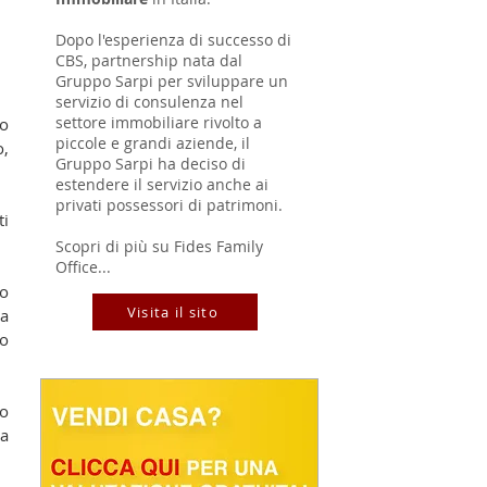
Dopo l'esperienza di successo di
CBS, partnership nata dal
Gruppo Sarpi per sviluppare un
servizio di consulenza nel
settore immobiliare rivolto a
o 
piccole e grandi aziende, il
, 
Gruppo Sarpi ha deciso di
estendere il servizio anche ai
privati possessori di patrimoni.
i 
Scopri di più su Fides Family
Office...
o 
Visita il sito
a 
o 
o 
a 