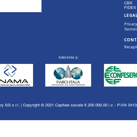
CBS
FIDES 
LEGA
Privac
Termini
CONT
Recapit
Aderente a:
y SG s.r.l. | Copyright © 2021 Capitale sociale € 200.000,00 i.v. - P.IVA 04