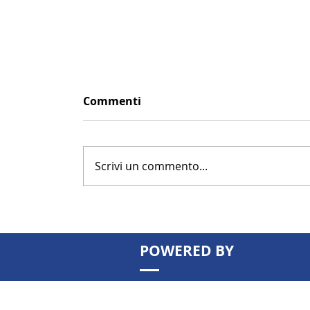
Commenti
Scrivi un commento...
POWERED BY
Patrimonio immobiliare: possede
basta più. Come valorizzarlo per
aumentare rendita e valore nel 