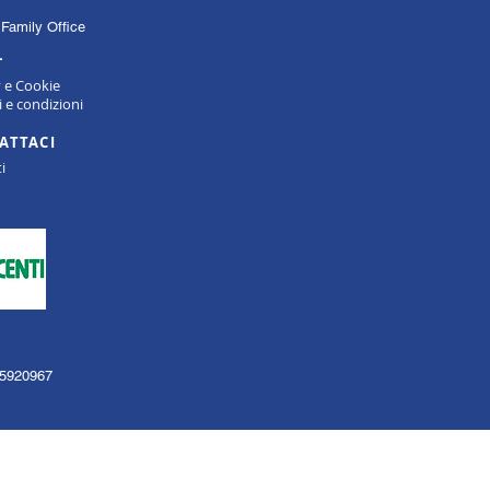
Family Office
L
y e Cookie
 e condizioni
ATTACI
i
135920967