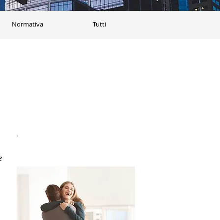
Normativa
Tutti
Acquistala all'asta!
e 