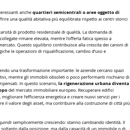
eressanti anche 
quartieri semicentrali o aree oggetto di 
ffrire una qualità abitativa più equilibrata rispetto ai centri storici 
carsità di prodotto residenziale di qualità. La domanda di 
collegate rimane elevata, mentre l’offerta fatica spesso a 
ercato. Questo squilibrio contribuisce alla crescita dei canoni di 
iche le operazioni di riqualificazione, cambio d’uso e 
vendo una trasformazione importante: le aziende cercano spazi 
tativi, mentre gli immobili obsoleti o poco performanti rischiano di
ipensati. In questo scenario, 
la rigenerazione urbana diventa
uppo
 del mercato immobiliare europeo. Recuperare edifici 
 migliorare l’efficienza energetica e creare nuovi servizi per i 
e il valore degli asset, ma contribuire alla costruzione di città più
quindi semplicemente crescendo: stanno cambiando identità. Il 
soltanto dalla posizione, ma dalla capacità di un immobile o di 