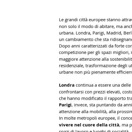
Le grandi città europee stanno attr
non solo il modo di abitare, ma anche 
urbana. Londra, Parigi, Madrid, Ber
un cambiamento che sta ridisegnando
Dopo anni caratterizzati da forte co
competizione per gli spazi migliori, i
maggiore attenzione alla sostenibili
residenziale, trasformazione degli uff
urbane non più pienamente efficient
Londra
 continua a essere una dell
confrontarsi con prezzi elevati, cost
che hanno modificato il rapporto tra
Parigi
, invece, sta puntando da anni
attenzione alla mobilità, alla prossim
In molte metropoli europee, il conce
vivere nel cuore della città
, ma p
spazi di lavoro e luoghi di socialità.