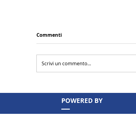
Commenti
Scrivi un commento...
POWERED BY
Patrimonio immobiliare: possede
basta più. Come valorizzarlo per
aumentare rendita e valore nel 