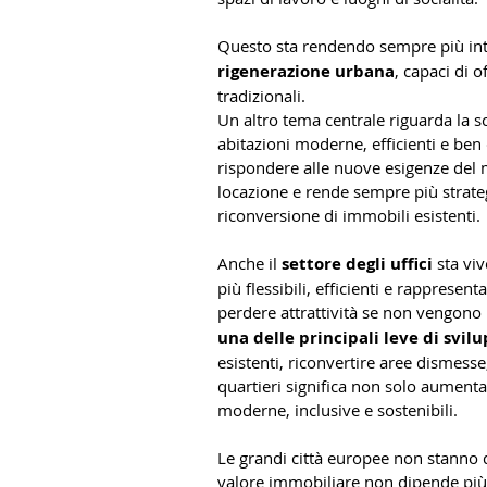
Questo sta rendendo sempre più int
rigenerazione urbana
, capaci di o
tradizionali. 
Un altro tema centrale riguarda la s
abitazioni moderne, efficienti e ben 
rispondere alle nuove esigenze del m
locazione e rende sempre più strateg
riconversione di immobili esistenti.
Anche il 
settore degli uffici 
sta vi
più flessibili, efficienti e rappresen
perdere attrattività se non vengono r
una delle principali leve di svil
esistenti, riconvertire aree dismesse,
quartieri significa non solo aumentar
moderne, inclusive e sostenibili.
Le grandi città europee non stanno 
valore immobiliare non dipende più 