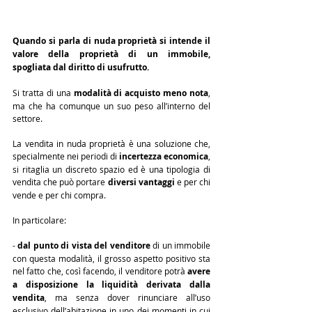
Quando si parla di nuda proprietà si intende il 
valore della proprietà di un immobile, 
spogliata dal diritto di usufrutto.
Si tratta di una 
modalità di acquisto meno nota
, 
ma che ha comunque un suo peso all’interno del 
settore.
La vendita in nuda proprietà è una soluzione che, 
specialmente nei periodi di 
incertezza economica
, 
si ritaglia un discreto spazio ed è una tipologia di 
vendita che può portare 
diversi vantaggi
 e per chi 
vende e per chi compra.
In particolare:
- 
d
al punto di vista del venditore
 di un immobile 
con questa modalità, il grosso aspetto positivo sta 
nel fatto che, così facendo, il venditore potrà 
avere 
a disposizione la liquidità derivata dalla 
vendita
, ma senza dover rinunciare all’uso 
esclusivo dell’abitazione in uno dei momenti in cui 