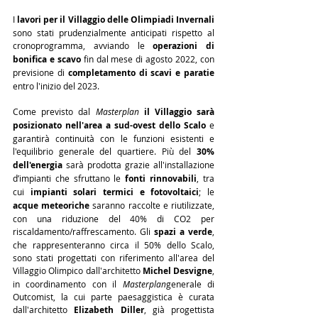
I 
lavori per il Villaggio delle Olimpiadi Invernali
sono stati prudenzialmente anticipati rispetto al 
cronoprogramma, avviando le 
operazioni di 
bonifica e scavo
 fin dal mese di agosto 2022, con 
previsione di 
completamento di scavi e paratie
entro l'inizio del 2023.
Come previsto dal 
Masterplan
il Villaggio sarà 
posizionato nell'area a sud-ovest dello Scalo
 e 
garantirà continuità con le funzioni esistenti e 
l'equilibrio generale del quartiere. Più del 
30% 
dell'energia
 sarà prodotta grazie all'installazione 
d’impianti che sfruttano le 
fonti rinnovabili
, tra 
cui 
impianti solari termici e fotovoltaici
; le 
acque meteoriche
 saranno raccolte e riutilizzate, 
con una riduzione del 40% di CO2 per 
riscaldamento/raffrescamento. Gli 
spazi a verde
, 
che rappresenteranno circa il 50% dello Scalo, 
sono stati progettati con riferimento all'area del 
Villaggio Olimpico dall'architetto 
Michel Desvigne
, 
in coordinamento con il 
Masterplan
generale di 
Outcomist, la cui parte paesaggistica è curata 
dall'architetto 
Elizabeth Diller
, già progettista 