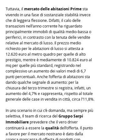
Tuttavia, il 
mercato delle abitazioni Prime
 sta 
vivendo in una fase di sostanziale stabilità invece 
che di leggera flessione. Difatti, il calo delle 
transazioni nell’anno corrente ha riguardato 
principalmente immobili di qualità medio-bassa o 
periferici, in contrasto con la tenuta delle vendite 
relative al mercato di lusso. Il prezzo medio 
richiesto per le abitazioni di lusso si attesta a 
12.620 euro al metro quadro per quelle di alto 
prestigio, mentre è mediamente di 10.824 euro al 
mq per quelle più standard, registrando nel 
complessivo un aumento dei valori medi di 6,7 
punti percentuali. Anche l’offerta di abitazioni sta 
dando qualche segnale di aumento: per la 
chiusura del terzo trimestre si registra, infatti, un 
aumento del 4,7% e rappresenta, rispetto al totale 
generale delle case in vendita in città, circa l’11,8%.
In uno scenario in cui c’è domanda, ma sempre più 
selettiva, Il team di ricerca del 
Gruppo Sarpi 
Immobiliare
 prevedere che il vero driver 
continuerà a essere la 
qualità
 dell’offerta. Il punto 
a favore per il mercato nostrano è dato dalla 
cronica mancanza di offerta di prodotti con 