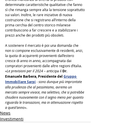
determinate caratteristiche qualitative che fanno 
sì che rimanga sempre alta la tensione soprattutto 
sui valori. Inoltre, le rare iniziative di nuova 
costruzione che si registrano all’interno della 
prima cerchia del centro storico milanese 
contribuiscono a far crescere e a stabilizzare i 
prezzi anche dei prodotti più obsoleti.
A sostenere il mercato è poi una domanda che 
non si compone esclusivamente di residenti, anzi, 
la quota di acquirenti provenienti dall’estero 
cresce di anno in anno, accompagnata dai 
compratori provenienti dalle altre regioni d’Italia. 
«
Le previsioni per il 2024
 – anticipa il 
Dr. 
Emanuele Barbera, Presidente del 
Gruppo 
Immobiliare Sarpi
- sono dunque più improntate 
alla prudenza che al pessimismo, avremo un 
mercato sempre vivace, ma selettivo, che si potrebbe 
chiudere nuovamente con il segno meno per quanto 
riguarda le transazioni, ma in attenuazione rispetto 
a quest’anno
».
News
Investimenti