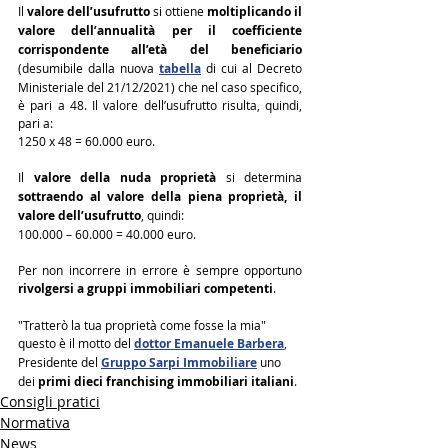
Il 
valore dell’usufrutto
 si ottiene 
moltiplicando il 
valore dell’annualità per il coefficiente 
corrispondente all’età del beneficiario
(desumibile dalla nuova 
tabella
 di cui al Decreto 
Ministeriale del 21/12/2021) che nel caso specifico, 
è pari a 48. Il valore dell’usufrutto risulta, quindi, 
pari a: 
1250 x 48 = 60.000 euro.
Il 
valore della nuda proprietà
 si determina 
sottraendo al valore della piena proprietà, il 
valore dell’usufrutto
, quindi:
100.000 – 60.000 = 40.000 euro.
Per non incorrere in errore è sempre opportuno 
rivolgersi a gruppi immobiliari competenti
.
"Tratterò la tua proprietà come fosse la mia" 
questo è il motto del 
dottor Emanuele Barbera
, 
Presidente del 
Gruppo Sarpi Immobiliare
 uno 
dei 
primi dieci franchising immobiliari italiani
.
Consigli pratici
Normativa
News