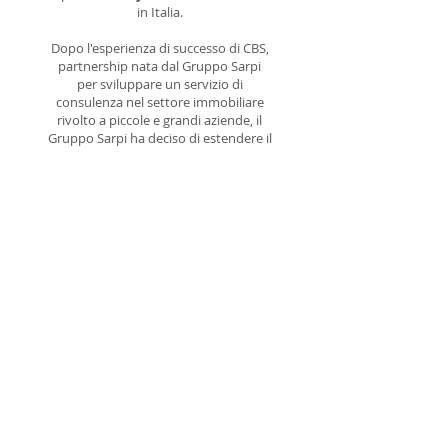
in Italia.
Dopo l'esperienza di successo di CBS,
partnership nata dal Gruppo Sarpi
per sviluppare un servizio di
consulenza nel settore immobiliare
rivolto a piccole e grandi aziende, il
Gruppo Sarpi ha deciso di estendere il
servizio anche ai privati possessori di
patrimoni.
Scopri di più su Fides Family Office...
Visita il sito