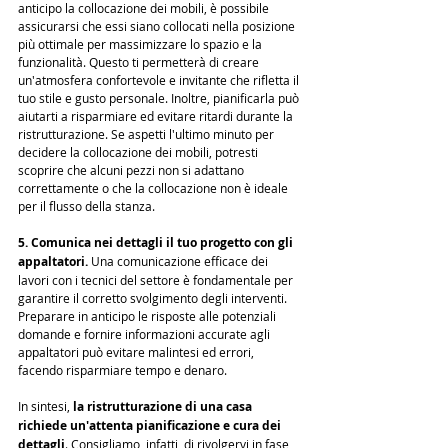
anticipo la collocazione dei mobili, è possibile 
assicurarsi che essi siano collocati nella posizione 
più ottimale per massimizzare lo spazio e la 
funzionalità. Questo ti permetterà di creare 
un'atmosfera confortevole e invitante che rifletta il 
tuo stile e gusto personale. Inoltre, pianificarla può 
aiutarti a risparmiare ed evitare ritardi durante la 
ristrutturazione. Se aspetti l'ultimo minuto per 
decidere la collocazione dei mobili, potresti 
scoprire che alcuni pezzi non si adattano 
correttamente o che la collocazione non è ideale 
per il flusso della stanza.
5. Comunica nei dettagli il tuo progetto con gli 
appaltatori.
 Una comunicazione efficace dei 
lavori con i tecnici del settore è fondamentale per 
garantire il corretto svolgimento degli interventi. 
Preparare in anticipo le risposte alle potenziali 
domande e fornire informazioni accurate agli 
appaltatori può evitare malintesi ed errori, 
facendo risparmiare tempo e denaro.
In sintesi, 
la ristrutturazione di una casa 
richiede un'attenta pianificazione e cura dei 
dettagli
. Consigliamo, infatti, di rivolgervi in fase 