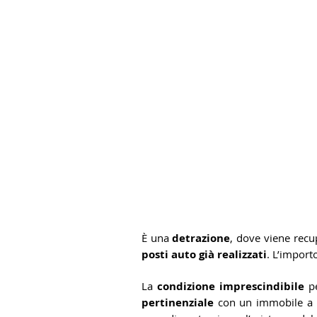
È una 
detrazione
, dove viene recup
posti auto già realizzati
. L’import
La 
condizione imprescindibile
 p
pertinenziale
 con un immobile a us