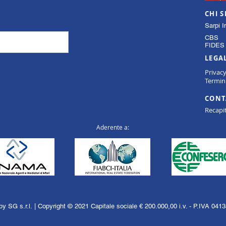
CHI 
Sarpi I
CBS
FIDES 
LEGA
Privac
Termini
CONT
Recapit
Aderente a:
y SG s.r.l. | Copyright © 2021 Capitale sociale € 200.000,00 i.v. - P.IVA 04