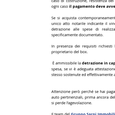
caso di costruzione, l’esistenza del
ogni caso 
il pagamento deve avve
Se si acquista contemporaneament
unico atto notarile indicante il v
detrazione alle spese di realiz
specificamente documentato.
In presenza dei requisiti richiest
proprietario del box.
 È ammissibile la 
detrazione in ca
spesa, se vi è adeguata attestazione 
stesso sostenute ed effettivamente a
Attenzione però perché se hai pagato
auto pertinenziali, prima ancora dell
si perde l’agevolazione.
Il team del 
Gruppo Sarpi Immobil