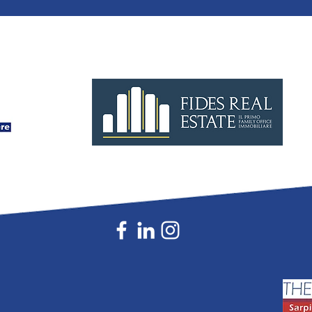
specializzato per vendere un im
tempo
industriale