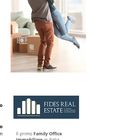
CONTATTAC
I
o 
o 
n 
Il primo
Family Office
Immobiliare
in Italia.