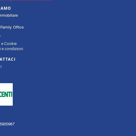
SIAMO
mmobiliare
Family Office
L
y e Cookie
 e condizioni
ATTACI
i
135920967