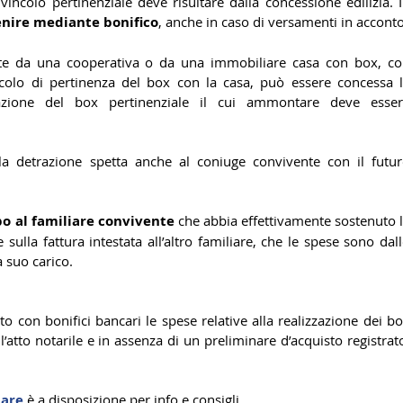
 vincolo pertinenziale deve risultare dalla concessione edilizia. I
nire mediante bonifico
, anche in caso di versamenti in acconto
e da una cooperativa o da una immobiliare casa con box, co
incolo di pertinenza del box con la casa, può essere concessa l
zazione del box pertinenziale il cui ammontare deve esser
i la detrazione spetta anche al coniuge convivente con il futur
po al familiare convivente
 che abbia effettivamente sostenuto l
sulla fattura intestata all’altro familiare, che le spese sono dall
 suo carico.
 con bonifici bancari le spese relative alla realizzazione dei bo
’atto notarile e in assenza di un preliminare d’acquisto registrato
iare
 è a disposizione per info e consigli.