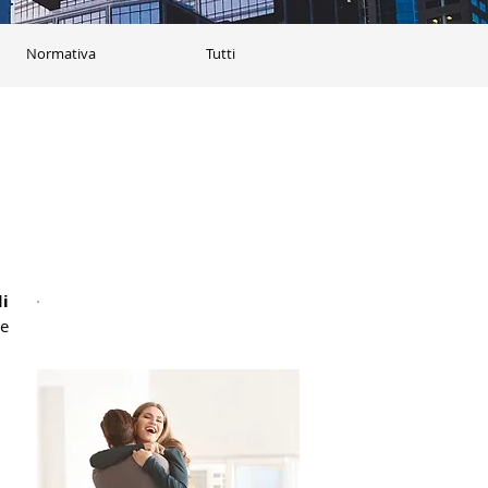
Normativa
Tutti
i 
e 
Acquistala all'asta!