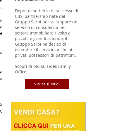
n 
.
Dopo l'esperienza di successo di
CBS, partnership nata dal
n 
Gruppo Sarpi per sviluppare un
a 
servizio di consulenza nel
settore immobiliare rivolto a
e 
piccole e grandi aziende, il
Gruppo Sarpi ha deciso di
estendere il servizio anche ai
o 
privati possessori di patrimoni.
Scopri di più su Fides Family
a 
Office...
o 
Visita il sito
x 
, 