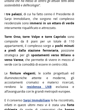
urbana che ha messo al centro gli attuali temi della 
sostenibilità e dell’ecologia”.
I 
tre palazzi
, di cui ha fatto cenno il Presidente di 
Sarpi Immobiliare, che sorgono nel complesso 
residenziale sono 
immersi in un ettaro di verde
interamente riqualificato e attrezzato.
Torre Orso, torre Volpe e torre Capriolo
 sono 
composte da 8 piani per un totale di 110 
appartamenti, il complesso sorge a 
pochi minuti 
a piedi dalla stazione ferroviaria
, posizione 
strategica per gli 
spostamenti verso Milano o 
verso Varese
, che permette di vivere in mezzo al 
verde con la comodità di essere in centro città.
Le 
finiture eleganti
, le scelte progettuali ed 
illuminotecniche attente e moderne, gli 
accostamenti cromatici e materici ricercati, 
rendono la 
residenza LNB
 esclusiva e 
all’avanguardia con le grandi metropoli europee.
E il consenso 
Sarpi Immobiliare
 lo ha riscontrato, 
infatti in questi ultimi mesi vi è stata una 
forte 
richiesta
 da parte di compratori che 
hanno 