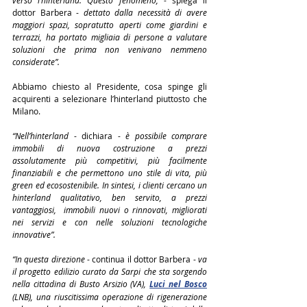
verso l’hinterland. Questo fenomeno, 
- spiega il 
dottor Barbera -
 dettato dalla necessità di avere 
maggiori spazi, sopratutto aperti come giardini e 
terrazzi, ha portato migliaia di persone a valutare 
soluzioni che prima non venivano nemmeno 
considerate”.
Abbiamo chiesto al Presidente, cosa spinge gli 
acquirenti a selezionare l’hinterland piuttosto che 
Milano.
“Nell’hinterland 
- dichiara -
 è possibile comprare 
immobili di nuova costruzione a prezzi 
assolutamente più competitivi, più facilmente 
finanziabili e che permettono uno stile di vita, più 
green ed ecosostenibile. In sintesi, i clienti cercano un 
hinterland qualitativo, ben servito, a prezzi 
vantaggiosi,  immobili nuovi o rinnovati, migliorati 
nei servizi e con nelle soluzioni tecnologiche 
innovative”.
“In questa direzione
 - continua il dottor Barbera - 
va 
il progetto edilizio curato da Sarpi che sta sorgendo 
nella cittadina di Busto Arsizio (VA), 
Luci nel Bosco
(LNB), una riuscitissima operazione di rigenerazione 