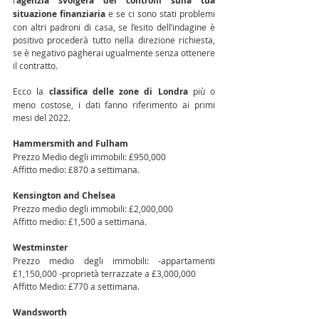
l’
agenzia svolgerà dei controlli sulla tua 
situazione finanziaria
 e se ci sono stati problemi 
con altri padroni di casa, se l’esito dell’indagine è 
positivo procederà tutto nella direzione richiesta, 
se è negativo pagherai ugualmente senza ottenere 
il contratto.
Ecco la 
classifica delle zone di Londra
 più o 
meno costose, i dati fanno riferimento ai primi 
mesi del 2022. 
Hammersmith and Fulham 
Prezzo Medio degli immobili: £950,000 
Affitto medio: £870 a settimana.
Kensington and Chelsea
Prezzo medio degli immobili: £2,000,000 
Affitto medio: £1,500 a settimana. 
Westminster 
Prezzo medio degli immobili: -appartamenti 
£1,150,000 -proprietà terrazzate a £3,000,000
Affitto Medio: £770 a settimana.
Wandsworth