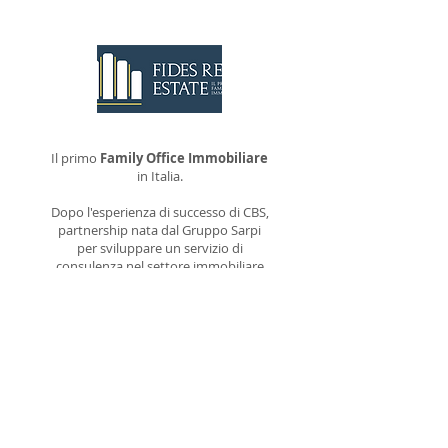
Il primo
Family Office Immobiliare
in Italia.
Dopo l'esperienza di successo di CBS,
partnership nata dal Gruppo Sarpi
per sviluppare un servizio di
consulenza nel settore immobiliare
rivolto a piccole e grandi aziende, il
Gruppo Sarpi ha deciso di estendere il
servizio anche ai privati possessori di
patrimoni.
Scopri di più su Fides Family Office...
Visita il sito