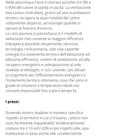
Nelle passivhaus l’aria in entrata assorbe tra l’80 e 
il 90% del calore di quella in uscita. La ventilazione 
meccanica controllata, grazie ad uno scambiatore 
termico recupera la quasi totalità del calore 
solitamente disperso, ad esempio quando si 
aprono le finestre d’inverno. 
La casa passiva (o passivhaus) è il modello di 
abitazione che consente la maggior efficienza 
energetica possibile attualmente; nessuna 
tecnologia rivoluzionaria, solo una sapiente 
sinergia tra isolamento termico dell’abitazione ad 
altissima efficienza, sistemi di ventilazione ad alto 
recupero energetico e un’esposizione al sole 
studiata al dettaglio; e così, unendo i più attuali 
accorgimenti per l’efficientamento energetico e 
l’isolamento termico otteniamo case che sono in 
grado di rimanere a temperature ideali con 
consumi impensabili fino a poco tempo fa. 
I prezzi:
Dovendo essere studiate in maniera specifica 
rispetto al territorio in cui si trovano, i prezzi non 
sono facilmente inquadrabili; tendenzialmente 
costano tra il 10 ed il 20% in più rispetto alle case 
tradizionali in base anche alle caratteristiche 