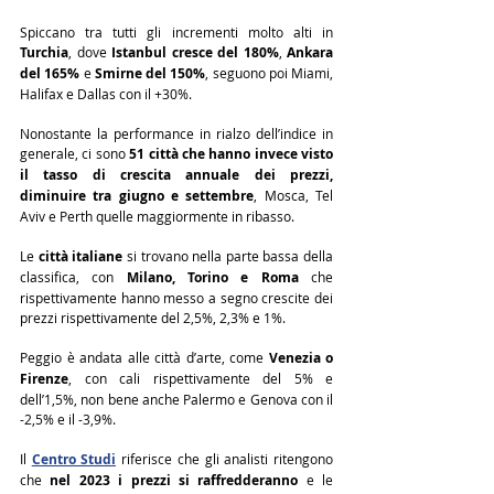
Spiccano tra tutti gli incrementi molto alti in 
Turchia
, dove 
Istanbul cresce del 180%
, 
Ankara 
del 165%
 e 
Smirne del 150%
, seguono poi Miami, 
Halifax e Dallas con il +30%.
Nonostante la performance in rialzo dell’indice in 
generale, ci sono 
51 città che hanno invece visto 
il tasso di crescita annuale dei prezzi, 
diminuire tra giugno e settembre
, Mosca, Tel 
Aviv e Perth quelle maggiormente in ribasso.
Le 
città italiane
 si trovano nella parte bassa della 
classifica, con 
Milano, Torino e Roma
 che 
rispettivamente hanno messo a segno crescite dei 
prezzi rispettivamente del 2,5%, 2,3% e 1%.
Peggio è andata alle città d’arte, come 
Venezia o 
Firenze
, con cali rispettivamente del 5% e 
dell’1,5%, non bene anche Palermo e Genova con il 
-2,5% e il -3,9%.
Il 
Centro Studi
 riferisce che gli analisti ritengono 
che 
nel 2023
 i prezzi si raffredderanno
 e le 