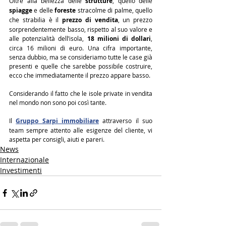
Oltre alla bellezza delle 
strutture
, quello delle 
spiagge
 e delle 
foreste
 stracolme di palme, quello 
che strabilia è il 
prezzo di vendita
, un prezzo 
sorprendentemente basso, rispetto al suo valore e 
alle potenzialità dell’isola, 
18 milioni di dollari
, 
circa 16 milioni di euro. Una cifra importante, 
senza dubbio, ma se consideriamo tutte le case già 
presenti e quelle che sarebbe possibile costruire, 
ecco che immediatamente il prezzo appare basso.
Considerando il fatto che le isole private in vendita 
nel mondo non sono poi così tante.
Il 
Gruppo Sarpi immobiliare
attraverso il suo 
team sempre attento alle esigenze del cliente, vi 
aspetta per consigli, aiuti e pareri.
News
Internazionale
Investimenti