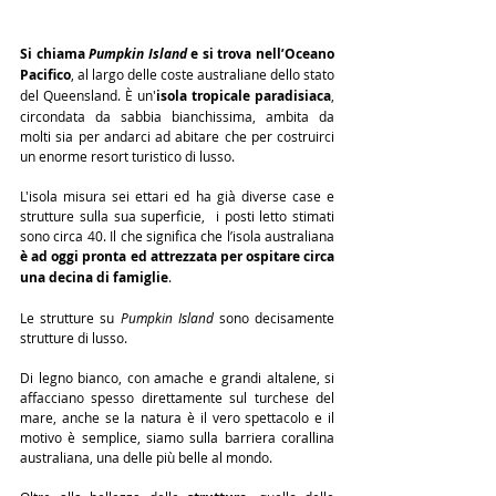
Si chiama 
Pumpkin Island
 e si trova nell’Oceano 
Pacifico
, al largo delle coste australiane dello stato 
del Queensland. È un'
isola tropicale paradisiaca
, 
circondata da sabbia bianchissima, ambita da 
molti sia per andarci ad abitare che per costruirci 
un enorme resort turistico di lusso.
L'isola misura sei ettari ed ha già diverse case e 
strutture sulla sua superficie,  i posti letto stimati 
sono circa 40. Il che significa che l’isola australiana 
è ad oggi pronta ed attrezzata per ospitare circa 
una decina di famiglie
.
Le strutture su 
Pumpkin Island
 sono decisamente 
strutture di lusso.
Di legno bianco, con amache e grandi altalene, si 
affacciano spesso direttamente sul turchese del 
mare, anche se la natura è il vero spettacolo e il 
motivo è semplice, siamo sulla barriera corallina 
australiana, una delle più belle al mondo.