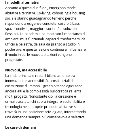
I modelli alternativi
Accanto a questi due filoni, emergono modelli 
abitativi alternativi. Co-living, cohousing e housing 
sociale stanno guadagnando terreno perché 
rispondono a esigenze concrete: costi più bassi, 
spazi condivisi, maggiore socialità e soluzioni 
flessibili. La pandemia ha mostrato l’importanza di 
ambienti multifunzionali, capaci di trasformarsi da 
ufficio a palestra, da sala da pranzo a studio in 
poche ore, e questa lezione continua a influenzare 
il modo in cui le nuove abitazioni vengono 
progettate.
Nuovo sì, ma accessibile
La sfida principale resta il bilanciamento tra 
innovazione e accessibilità. I costi iniziali di 
costruzione di immobili green o tecnologici sono 
ancora alti e la complessità burocratica rallenta 
molti progetti. Nonostante ciò, la direzione è 
ormai tracciata: chi saprà integrare sostenibilità e 
tecnologia nelle proprie proposte abitative si 
troverà in una posizione privilegiata, intercettando 
una domanda sempre più consapevole e selettiva.
Le case di domani