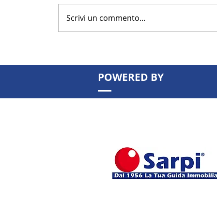
Scrivi un commento...
POWERED BY
Patrimonio immobiliare: possede
basta più. Come valorizzarlo per
aumentare rendita e valore nel 