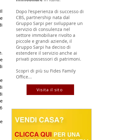
l 
Dopo l'esperienza di successo di
CBS, partnership nata dal
e 
Gruppo Sarpi per sviluppare un
i 
servizio di consulenza nel
settore immobiliare rivolto a
piccole e grandi aziende, il
Gruppo Sarpi ha deciso di
. 
estendere il servizio anche ai
privati possessori di patrimoni.
e 
i 
Scopri di più su Fides Family
Office...
e 
i 
Visita il sito
i 
e 
6 
e 