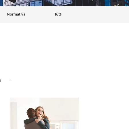
Normativa
Tutti
 
i 
Acquistala all'asta!