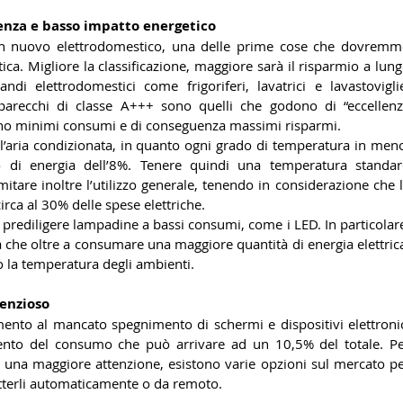
ienza e basso impatto energetico
n nuovo elettrodomestico, una delle prime cose che dovremm
ica. Migliore la classificazione, maggiore sarà il risparmio a lung
di elettrodomestici come frigoriferi, lavatrici e lavastoviglie
arecchi di classe A+++ sono quelli che godono di “eccellenz
cono minimi consumi e di conseguenza massimi risparmi.
 l’aria condizionata, in quanto ogni grado di temperatura in meno
i energia dell’8%. Tenere quindi una temperatura standar
mitare inoltre l’utilizzo generale, tenendo in considerazione che l
irca al 30% delle spese elettriche.
 prediligere lampadine a bassi consumi, come i LED. In particolare
che oltre a consumare una maggiore quantità di energia elettrica
la temperatura degli ambienti.
lenzioso
mento al mancato spegnimento di schermi e dispositivi elettronic
nto del consumo che può arrivare ad un 10,5% del totale. Pe
 una maggiore attenzione, esistono varie opzioni sul mercato pe
etterli automaticamente o da remoto.