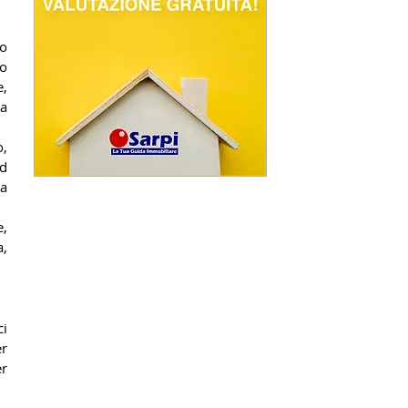
o 
o 
, 
a 
, 
d 
a 
, 
, 
i 
r 
r 