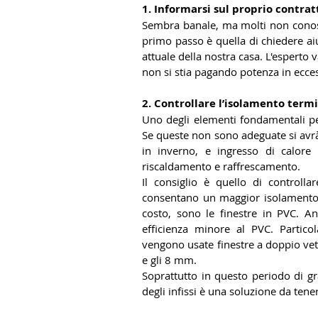
1. Informarsi sul proprio contrat
Sembra banale, ma molti non conosco
primo passo è quella di chiedere aiu
attuale della nostra casa. L'esperto v
non si stia pagando potenza in eccess
2. Controllare l’isolamento term
Uno degli elementi fondamentali per
Se queste non sono adeguate si avrà
in inverno, e ingresso di calore 
riscaldamento e raffrescamento.
Il consiglio è quello di controlla
consentano un maggior isolamento 
costo, sono le finestre in PVC. A
efficienza minore al PVC. Particol
vengono usate finestre a doppio vetr
e gli 8 mm.
Soprattutto in questo periodo di gra
degli infissi è una soluzione da ten