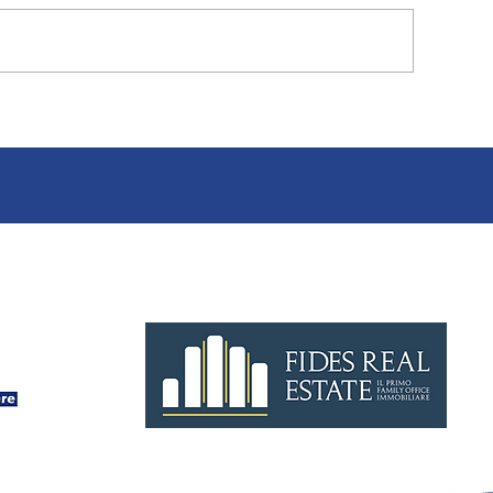
re non
Perché affidarsi a un advisor
specializzato per vendere un im
tempo
industriale