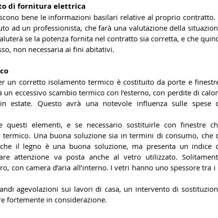
to di fornitura elettrica
no bene le informazioni basilari relative al proprio contratto. I
to ad un professionista, che farà una valutazione della situazion
aluterà se la potenza fornita nel contratto sia corretta, e che quind
o, non necessaria ai fini abitativi. 
ico
 un corretto isolamento termico è costituito da porte e finestre
 un eccessivo scambio termico con l’esterno, con perdite di calor
in estate. Questo avrà una notevole influenza sulle spese d
re questi elementi, e se necessario sostituirle con finestre ch
termico. Una buona soluzione sia in termini di consumo, che d
nche il legno è una buona soluzione, ma presenta un indice d
are attenzione va posta anche al vetro utilizzato. Solitament
o, con camera d’aria all’interno. I vetri hanno uno spessore tra i 
ndi agevolazioni sui lavori di casa, un intervento di sostituzion
ere fortemente in considerazione.