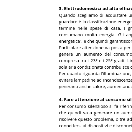
3. Elettrodomestici ad alta effic
Quando scegliamo di acquistare u
guardare è la classificazione energet
termine nelle spese di casa. I gran
consumano molta energia. Gli app
energetica”, e che quindi garantis
Particolare attenzione va posta per
genera un aumento del consumo d
compresa tra i 23° e i 25° gradi. Li
sola aria condizionata contribuisce c
Per quanto riguarda l’illuminazione,
evitare lampadine ad incandescenza 
generano anche calore, aumentando 
4. Fare attenzione al consumo si
Per consumo silenzioso si fa riferi
che quindi va a generare un aume
risolvere questo problema, oltre ad
connettersi ai dispositivi e disconn