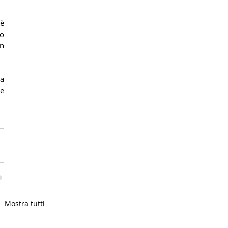
è 
o 
n 
a 
e 
Mostra tutti