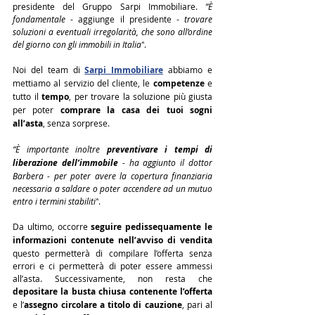
presidente del Gruppo Sarpi Immobiliare. 
“È 
fondamentale
 - aggiunge il presidente - 
trovare 
soluzioni a eventuali irregolarità, che sono all’ordine 
del giorno con gli immobili in Italia”
.
Noi del team di 
Sarpi Immobiliare
 abbiamo e 
mettiamo al servizio del cliente, le 
competenze
 e 
tutto il 
tempo
, per trovare la soluzione più giusta 
per poter 
comprare la casa dei tuoi sogni 
all’asta
, senza sorprese.
“È importante inoltre 
preventivare i tempi di 
liberazione dell’immobile
 - ha aggiunto il dottor 
Barbera - per poter avere la copertura finanziaria 
necessaria a saldare o poter accendere ad un mutuo 
entro i termini stabiliti”
.
Da ultimo, occorre 
seguire pedissequamente le 
informazioni contenute nell’avviso di vendita
questo permetterà di compilare l’offerta senza 
errori e ci permetterà di poter essere ammessi 
all’asta. Successivamente, non resta che 
depositare la busta chiusa contenente l’offerta
e l’
assegno circolare a titolo di cauzione
, pari al 