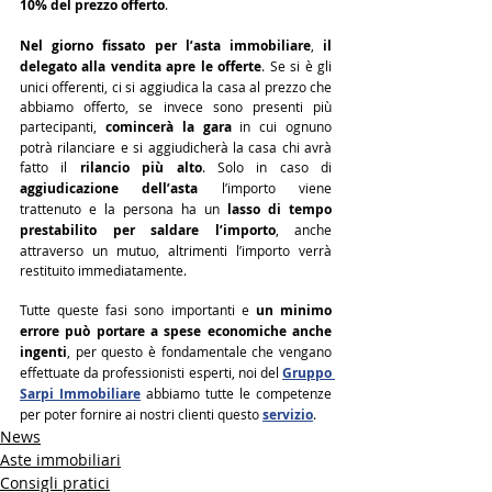
10% del prezzo offerto
.
Nel giorno fissato per l’asta immobiliare
, 
il 
delegato alla vendita apre le offerte
. Se si è gli 
unici offerenti, ci si aggiudica la casa al prezzo che 
abbiamo offerto, se invece sono presenti più 
partecipanti, 
comincerà la gara
 in cui ognuno 
potrà rilanciare e si aggiudicherà la casa chi avrà 
fatto il 
rilancio più alto
. Solo in caso di 
aggiudicazione dell’asta
 l’importo viene 
trattenuto e la persona ha un 
lasso di tempo 
prestabilito per saldare l’importo
, anche 
attraverso un mutuo, altrimenti l’importo verrà 
restituito immediatamente.
Tutte queste fasi
 sono importanti e 
un minimo 
errore può portare a spese economiche anche 
ingenti
, per questo è fondamentale che vengano 
effettuate da professionisti esperti, noi del 
Gruppo 
Sarpi Immobiliare
 abbiamo tutte le competenze 
per poter fornire ai nostri clienti questo 
servizio
.
News
Aste immobiliari
Consigli pratici