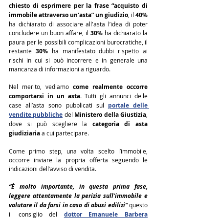
chiesto di esprimere per la frase “acquisto di 
immobile attraverso un’asta” un giudizio
, il 
40%
ha dichiarato di associare all'asta l’idea di poter 
concludere un buon affare, il 
30%
 ha dichiarato la 
paura per le possibili complicazioni burocratiche, il 
restante 
30%
 ha manifestato dubbi rispetto ai 
rischi in cui si può incorrere e in generale una 
mancanza di informazioni a riguardo.
Nel merito, vediamo 
come realmente occorre 
comportarsi in un asta
. Tutti gli annunci delle 
case all’asta sono pubblicati sul 
portale delle 
vendite pubbliche
 del 
Ministero della Giustizia
, 
dove si può scegliere la 
categoria di asta 
giudiziaria
 a cui partecipare.
Come primo step, una volta scelto l’immobile, 
occorre inviare la propria offerta seguendo le 
indicazioni dell’avviso di vendita.
“È molto importante, in questa prima fase, 
leggere attentamente la perizia sull’immobile e 
valutare il da farsi in caso di abusi edilizi”
 questo 
il consiglio del 
dottor Emanuele Barbera