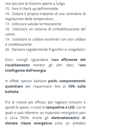
non lasciare le finestre aperte a lungo
15.  Fare il check-up dell’immobile
16.  Dotare il proprio impianto di una centralina di 
regolazione della temperatura
17.  Utilizzare valvole termostatiche
18.  Utilizzare un sistema di contabilizzazione del 
calore
19.  Sostituire la caldaia esistente con una caldaia 
a condensazione
20.  Sbrinare regolarmente frigoriferi e congelatori
Dieci consigli riguardano l’
uso efficiente del 
riscaldamento
 mentre gli altri dieci, l’
uso 
intelligente dell’energia
.
In effetti spesso bastano 
pochi comportamenti 
quotidiani
 per risparmiare fino al 
10% sulla 
bolletta
. 
Fra le mosse più efficaci per tagliare consumi e 
quindi le spese, ci sono le 
lampadine a LED
, con le 
quali si può ottenere un risparmio energetico pari 
a circa l’85%. Anche gli 
elettrodomestici di 
elevata classe energetica
 sono un antidoto 