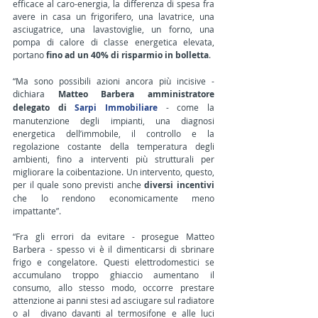
efficace al caro-energia, la differenza di spesa fra 
avere in casa un frigorifero, una lavatrice, una 
asciugatrice, una lavastoviglie, un forno, una 
pompa di calore di classe energetica elevata, 
portano 
fino ad un 40% di risparmio in bolletta
.
“Ma sono possibili azioni ancora più incisive - 
dichiara 
Matteo Barbera amministratore 
delegato di 
Sarpi Immobiliare
 - come la 
manutenzione degli impianti, una diagnosi 
energetica dell’immobile, il controllo e la 
regolazione costante della temperatura degli 
ambienti, fino a interventi più strutturali per 
migliorare la coibentazione. Un intervento, questo, 
per il quale sono previsti anche 
diversi incentivi
che lo rendono economicamente meno 
impattante”. 
“Fra gli errori da evitare - prosegue Matteo 
Barbera - spesso vi è il dimenticarsi di sbrinare 
frigo e congelatore. Questi elettrodomestici se 
accumulano troppo ghiaccio aumentano il 
consumo, allo stesso modo, occorre prestare 
attenzione ai panni stesi ad asciugare sul radiatore 
o al  divano davanti al termosifone e alle luci 