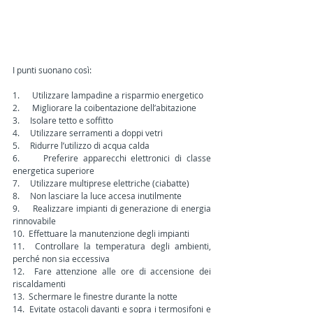
I punti suonano così:
1.      Utilizzare lampadine a risparmio energetico
2.      Migliorare la coibentazione dell’abitazione
3.     Isolare tetto e soffitto
4.     Utilizzare serramenti a doppi vetri
5.     Ridurre l’utilizzo di acqua calda
6.     Preferire apparecchi elettronici di classe 
energetica superiore
7.     Utilizzare multiprese elettriche (ciabatte)
8.     Non lasciare la luce accesa inutilmente
9.     Realizzare impianti di generazione di energia 
rinnovabile
10.  Effettuare la manutenzione degli impianti
11.  Controllare la temperatura degli ambienti, 
perché non sia eccessiva
12.  Fare attenzione alle ore di accensione dei 
riscaldamenti
13.  Schermare le finestre durante la notte
14.  Evitate ostacoli davanti e sopra i termosifoni e 