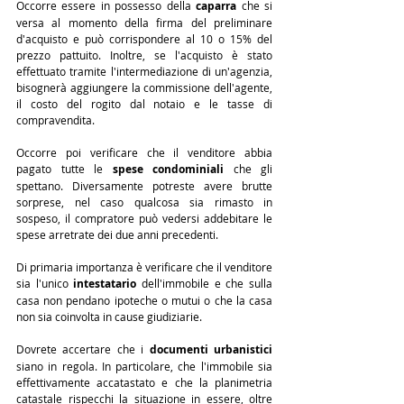
Occorre essere in possesso della 
caparra
 che si 
versa al momento della firma del preliminare 
d'acquisto e può corrispondere al 10 o 15% del 
prezzo pattuito. Inoltre, se l'acquisto è stato 
effettuato tramite l'intermediazione di un'agenzia, 
bisognerà aggiungere la commissione dell'agente, 
il costo del rogito dal notaio e le tasse di 
compravendita.
Occorre poi verificare che il venditore abbia 
pagato tutte le 
spese condominiali
 che gli 
spettano. Diversamente potreste avere brutte 
sorprese, nel caso qualcosa sia rimasto in 
sospeso, il compratore può vedersi addebitare le 
spese arretrate dei due anni precedenti.
Di primaria importanza è verificare che il venditore 
sia l'unico 
intestatario
 dell'immobile e che sulla 
casa non pendano ipoteche o mutui o che la casa 
non sia coinvolta in cause giudiziarie.
Dovrete accertare che i 
documenti urbanistici
siano in regola. In particolare, che l'immobile sia 
effettivamente accatastato e che la planimetria 
catastale rispecchi la situazione in essere, oltre 