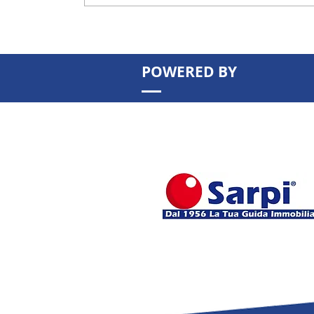
POWERED BY
Patrimonio immobiliare: possede
basta più. Come valorizzarlo per
aumentare rendita e valore nel 