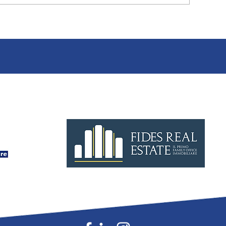
re non
Perché affidarsi a un advisor
specializzato per vendere un im
tempo
industriale