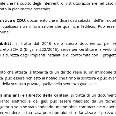
 che ha subito degli interventi di ristrutturazione e nel caso i
ato la planimetria catastale;
nistica o CDU
: documento che indica i dati catastali dell'immobil
a qualsiasi altra informazione che qualifichi l'edificio. Può esser
munali;
bilità
: si tratta dal 2016 dello stesso documento, per vi
reto SCIA 2 (D.lgs. n.222/2016), serve per certificare la vivibilit
i sicurezza degli impianti installati e di conformità con il progett
nto che attesta la titolarità di un diritto reale su un immobile d
ca, può essere richiesto al notaio che firmò la scrittura e può aver
 della scrittura privata, quella della sentenza giudiziale;
li impianti e libretto della caldaia
: si tratta di un document
ianto elettrico e del gas, può essere rilasciato da un tecnic
igatorio solo se stai vendendo un immobile commerciale o apert
er vendere la tua casa potrebbe aiutarti e far alzare il prezzo d