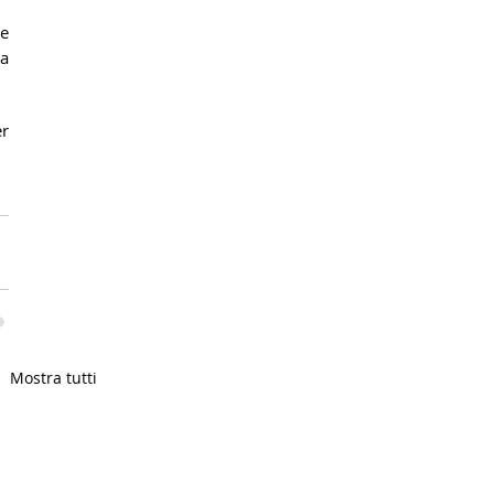
e 
a 
r 
Mostra tutti