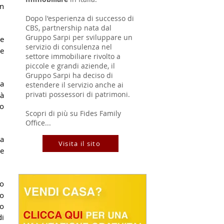
n 
Dopo l'esperienza di successo di
CBS, partnership nata dal
Gruppo Sarpi per sviluppare un
e 
servizio di consulenza nel
e 
settore immobiliare rivolto a
piccole e grandi aziende, il
Gruppo Sarpi ha deciso di
a 
estendere il servizio anche ai
privati possessori di patrimoni.
à 
o 
Scopri di più su Fides Family
Office...
a 
Visita il sito
e 
o 
o 
o 
i 