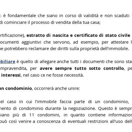
e
: è fondamentale che siano in corso di validità e non scaduti: t
i cominciare il processo di vendita della tua casa;
rtificazione), 
estratto di nascita e certificato di stato civile
 
documenti aggiuntivi che servono, ad esempio, per attestare l
 potrebbero reclamare dei diritti sulla proprietà dell’immobile.
biliare
 è quello di allegare anche tutti i documenti che sono stat
ompravendita, per 
avere sempre tutto sotto controllo
 interessi
, nel caso ce ne fosse necessità.
n un condominio
, occorrerà anche unire:
nel caso in cui l'immobile faccia parte di un condominio, i
lamento di condominio durante la negoziazione. Questo è sempr
siano più di 11 condomini, in quanto contiene informazion
uò così venire a conoscenza di eventuali restrizioni all'uso dell