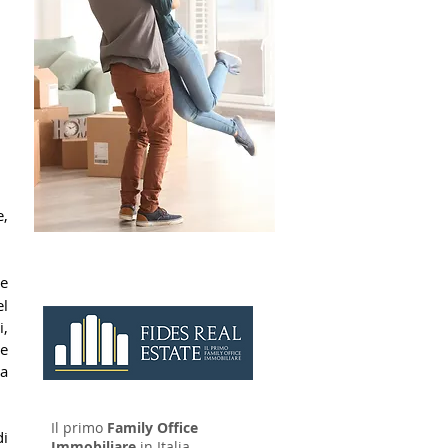
, 
CONTATTAC
I
e 
l 
, 
e 
a 
Il primo
Family Office
i 
Immobiliare
in Italia.