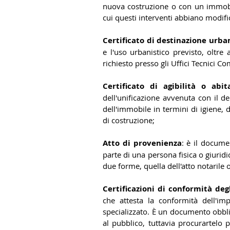
nuova costruzione o con un immobile
cui questi interventi abbiano modific
Certificato di destinazione urba
e l'uso urbanistico previsto, oltre 
richiesto presso gli Uffici Tecnici Co
Certificato di agibilità o abita
dell'unificazione avvenuta con il dec
dell'immobile in termini di igiene, d
di costruzione;
Atto di provenienza
: è il docume
parte di una persona fisica o giuridi
due forme, quella dell'atto notarile o
Certificazioni di conformità deg
che attesta la conformità dell'imp
specializzato. È un documento obbl
al pubblico, tuttavia procurartelo p