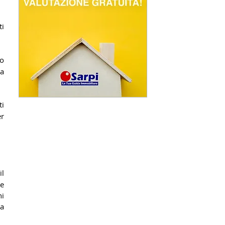
i 
o 
a 
i 
, per 
l 
e 
i 
a 