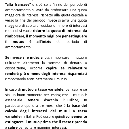
“alla francese”
 e cioè se all’inizio del periodo di 
ammortamento si avrà da rimborsare una quota 
maggiore di interessi rispetto alla quota capitale e 
verso la fine del periodo invece si avrà una quota 
maggiore di capitale residuo e minore di interessi 
e quindi si vuole 
ridurre la quota di interessi da 
rimborsare
, 
il momento migliore per estinguere 
il mutuo è all’inizio
 del periodo di 
ammortamento.
Se invece si è indecisi
 tra, rimborsare il mutuo o 
utilizzare altrimenti la somma di denaro a 
disposizione, occorre 
capire se reinvestire 
renderà più o meno degli interessi risparmiati
rimborsando anticipatamente il mutuo.
In caso di 
mutuo a tasso variabile
, per capire se 
sia un buon momento per estinguere il mutuo è 
essenziale 
tenere d’occhio l’Euribor
, in 
particolare quello a tre mesi, che è la 
base del 
calcolo degli interessi dei mutui a tasso 
variabile in Italia
. Può essere quindi 
conveniente 
estinguere il mutuo prima che il tasso riprenda 
a salire
 per evitare maggiori interessi.