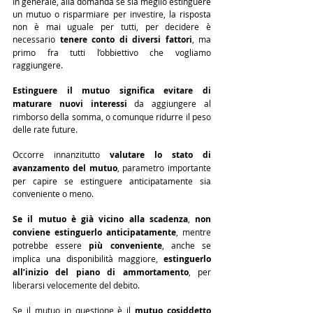
In generale, alla domanda se sia meglio estinguere 
un mutuo o risparmiare per investire, la risposta 
non è mai uguale per tutti, per decidere è 
necessario 
tenere conto di diversi fattori
, ma 
primo fra tutti l’obbiettivo che vogliamo 
raggiungere.
Estinguere il mutuo significa evitare di 
maturare nuovi interessi
 da aggiungere al 
rimborso della somma, o comunque ridurre il peso 
delle rate future.
Occorre innanzitutto 
valutare lo stato di 
avanzamento del mutuo
, parametro importante 
per capire se estinguere anticipatamente sia 
conveniente o meno.
Se il mutuo è già vicino alla scadenza
, 
non 
conviene estinguerlo anticipatamente
, mentre 
potrebbe essere 
più conveniente
, anche se 
implica una disponibilità maggiore, 
estinguerlo 
all’inizio del piano di ammortamento
, per 
liberarsi velocemente del debito.
Se il mutuo in questione è il 
mutuo cosiddetto 