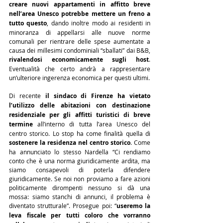
creare nuovi appartamenti in affitto breve 
nell’area Unesco potrebbe mettere un freno a 
tutto questo
, dando inoltre modo ai residenti in 
minoranza di appellarsi alle nuove norme 
comunali per rientrare delle spese aumentate a 
causa dei millesimi condominiali “sballati” dai B&B, 
rivalendosi economicamente sugli host
. 
Eventualità che certo andrà a rappresentare 
un’ulteriore ingerenza economica per questi ultimi.
Di recente 
il sindaco di Firenze ha vietato 
l’utilizzo delle abitazioni con destinazione 
residenziale per gli affitti turistici di breve 
termine
 all’interno di tutta l’area Unesco del 
centro storico. Lo stop ha come finalità quella di 
sostenere la residenza nel centro storico
. Come 
ha annunciato lo stesso Nardella “Ci rendiamo 
conto che è una norma giuridicamente ardita, ma 
siamo consapevoli di poterla difendere 
giuridicamente. Se noi non proviamo a fare azioni 
politicamente dirompenti nessuno si dà una 
mossa: siamo stanchi di annunci, il problema è 
diventato strutturale”. Prosegue poi: “
useremo la 
leva fiscale per tutti coloro che vorranno 