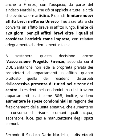
anche a Firenze, con l’auspicio, da parte del 
sindaco Nardella,  che ciò si applichi a tutte le città 
di elevato valore artistico. E quindi, 
limitare nuovi 
affitti brevi nell’area Unesco
, Imu azzerata a chi 
converte un affitto breve in affitto lungo, 
limite di 
120 giorni per gli affitti brevi oltre i quali si 
considera l’attività come impresa
, con relativo 
adeguamento di adempimenti e tasse.
A sostenere questa decisione anche 
l’
Associazione Progetto Firenze
, secondo cui il 
DDL Santanchè non lede la proprietà privata dei 
proprietari di appartamenti in affitto, quanto 
piuttosto quella dei residenti, disturbati 
dall’
eccessiva presenza di turisti nelle zone del 
centro
. I residenti nei condomini in cui si trovano 
appartamenti usati come B&B, inoltre, vedono 
aumentare le spese condominiali
 in ragione dei 
frazionamenti delle unità abitative, che aumentano 
il consumo di risorse comuni quali acqua, 
ascensore, luce, gas e manutenzione degli spazi 
comuni.
Secondo il Sindaco Dario Nardella, il 
divieto di 