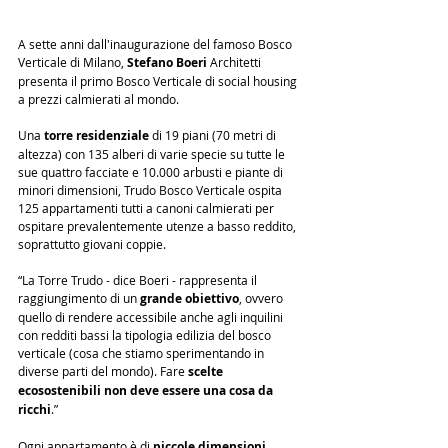
A sette anni dall'inaugurazione del famoso Bosco 
Verticale di Milano, 
Stefano Boeri
 Architetti 
presenta il primo Bosco Verticale di social housing 
a prezzi calmierati al mondo.
Una 
torre residenziale
 di 19 piani (70 metri di 
altezza) con 135 alberi di varie specie su tutte le 
sue quattro facciate e 10.000 arbusti e piante di 
minori dimensioni, Trudo Bosco Verticale ospita 
125 appartamenti tutti a canoni calmierati per 
ospitare prevalentemente utenze a basso reddito, 
soprattutto giovani coppie.
“La Torre Trudo - dice Boeri - rappresenta il 
raggiungimento di un 
grande obiettivo
, ovvero 
quello di rendere accessibile anche agli inquilini 
con redditi bassi la tipologia edilizia del bosco 
verticale (cosa che stiamo sperimentando in 
diverse parti del mondo). Fare 
scelte 
ecosostenibili non deve essere una cosa da 
ricchi
.”
Ogni appartamento è di 
piccole dimensioni
, 