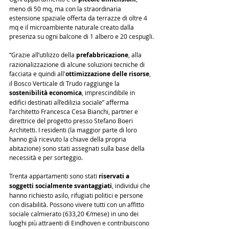
meno di 50 mq, ma con la straordinaria 
estensione spaziale offerta da terrazze di oltre 4 
mq e il microambiente naturale creato dalla 
presenza su ogni balcone di 1 albero e 20 cespugli.
“Grazie all’utilizzo della 
prefabbricazione
, alla 
razionalizzazione di alcune soluzioni tecniche di 
facciata e quindi all'
ottimizzazione delle risorse
, 
il Bosco Verticale di Trudo raggiunge la 
sostenibilità economica
, imprescindibile in 
edifici destinati all’edilizia sociale” afferma 
l’architetto Francesca Cesa Bianchi, partner e 
direttrice del progetto presso Stefano Boeri 
Architetti. I residenti (la maggior parte di loro 
hanno già ricevuto la chiave della propria 
abitazione) sono stati assegnati sulla base della 
necessità e per sorteggio.
Trenta appartamenti sono stati 
riservati a 
soggetti socialmente svantaggiati
, individui che 
hanno richiesto asilo, rifugiati politici e persone 
con disabilità. Possono vivere tutti con un affitto 
sociale calmierato (633,20 €/mese) in uno dei 
luoghi più attraenti di Eindhoven e contribuiscono 