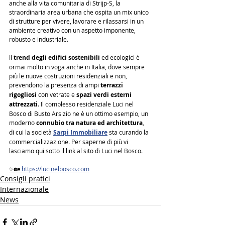
anche alla vita comunitaria di Strijp-S, la 
straordinaria area urbana che ospita un mix unico 
di strutture per vivere, lavorare e rilassarsi in un 
ambiente creativo con un aspetto imponente, 
robusto e industriale.
Il 
trend degli edifici sostenibili
 ed ecologici è 
ormai molto in voga anche in Italia, dove sempre 
più le nuove costruzioni residenziali e non, 
prevendono la presenza di ampi 
terrazzi 
rigogliosi
 con vetrate e 
spazi verdi esterni 
attrezzati
. Il complesso residenziale Luci nel 
Bosco di Busto Arsizio ne è un ottimo esempio, un 
moderno 
connubio tra natura ed architettura
, 
di cui la società 
Sarpi Immobiliare
 sta curando la 
commercializzazione. Per saperne di più vi 
lasciamo qui sotto il link al sito di Luci nel Bosco.
✨🏡 
https://lucinelbosco.com
Consigli pratici
Internazionale
News