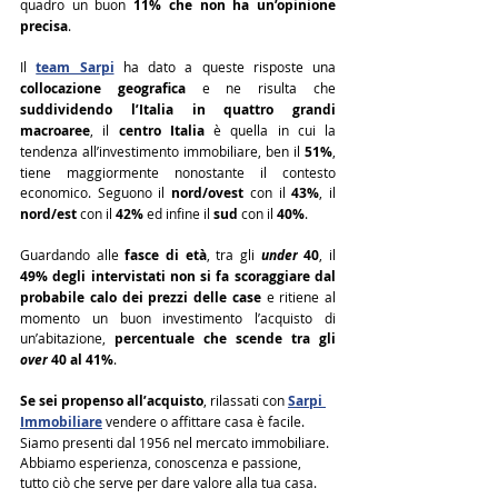
quadro un buon 
11% che non ha un’opinione 
precisa
.
Il 
team Sarpi
 ha dato a queste risposte una 
collocazione geografica
 e ne risulta che 
suddividendo l’Italia in quattro grandi 
macroaree
, il 
centro Italia
 è quella in cui la 
tendenza all’investimento immobiliare, ben il 
51%
, 
tiene maggiormente nonostante il contesto 
economico. Seguono il 
nord/ovest 
con il 
43%
, il 
nord/est
 con il 
42%
 ed infine il 
sud
 con il 
40%
.
Guardando alle 
fasce di età
, tra gli 
under
 40
, il 
49% degli intervistati non si fa scoraggiare dal 
probabile calo dei prezzi delle case
 e ritiene al 
momento un buon investimento l’acquisto di 
un’abitazione, 
percentuale che scende tra gli 
over
 40 al 41%
.
Se sei propenso all’acquisto
, r
ilassati con 
Sarpi 
Immobiliare
 vendere o affittare casa è facile. 
Siamo presenti dal 1956 nel mercato immobiliare. 
Abbiamo esperienza, conoscenza e passione, 
tutto ciò che serve per dare valore alla tua casa.