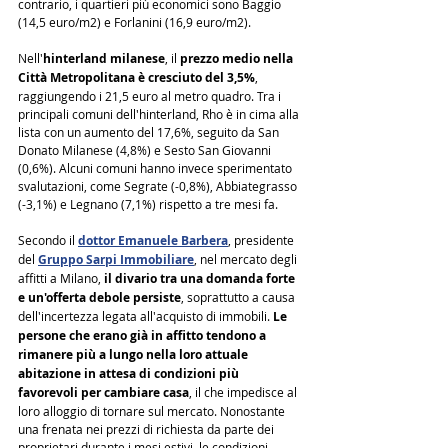
contrario, i quartieri più economici sono Baggio 
(14,5 euro/m2) e Forlanini (16,9 euro/m2).
Nell'
hinterland milanese
, il 
prezzo medio nella 
Città Metropolitana è cresciuto del 3,5%
, 
raggiungendo i 21,5 euro al metro quadro. Tra i 
principali comuni dell'hinterland, Rho è in cima alla 
lista con un aumento del 17,6%, seguito da San 
Donato Milanese (4,8%) e Sesto San Giovanni 
(0,6%). Alcuni comuni hanno invece sperimentato 
svalutazioni, come Segrate (-0,8%), Abbiategrasso 
(-3,1%) e Legnano (7,1%) rispetto a tre mesi fa.
Secondo il 
dottor Emanuele Barbera
, presidente 
del 
Gruppo Sarpi Immobiliare
, nel mercato degli 
affitti a Milano, 
il divario tra una domanda forte 
e un'offerta debole persiste
, soprattutto a causa 
dell'incertezza legata all'acquisto di immobili. 
Le 
persone che erano già in affitto tendono a 
rimanere più a lungo nella loro attuale 
abitazione in attesa di condizioni più 
favorevoli per cambiare casa
, il che impedisce al 
loro alloggio di tornare sul mercato. Nonostante 
una frenata nei prezzi di richiesta da parte dei 
proprietari durante i mesi estivi, le condizioni 