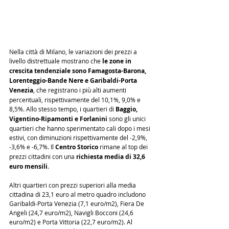
Nella città di Milano, le variazioni dei prezzi a 
livello distrettuale mostrano che 
le zone in 
crescita tendenziale sono Famagosta-Barona, 
Lorenteggio-Bande Nere e Garibaldi-Porta 
Venezia
, che registrano i più alti aumenti 
percentuali, rispettivamente del 10,1%, 9,0% e 
8,5%. Allo stesso tempo, i quartieri di 
Baggio, 
Vigentino-Ripamonti e Forlanini
 sono gli unici 
quartieri che hanno sperimentato cali dopo i mesi 
estivi, con diminuzioni rispettivamente del -2,9%, 
-3,6% e -6,7%. Il 
Centro Storico
 rimane al top dei 
prezzi cittadini con una 
richiesta media di 32,6 
euro mensili
.
Altri quartieri con prezzi superiori alla media 
cittadina di 23,1 euro al metro quadro includono 
Garibaldi-Porta Venezia (7,1 euro/m2), Fiera De 
Angeli (24,7 euro/m2), Navigli Bocconi (24,6 
euro/m2) e Porta Vittoria (22,7 euro/m2). Al 