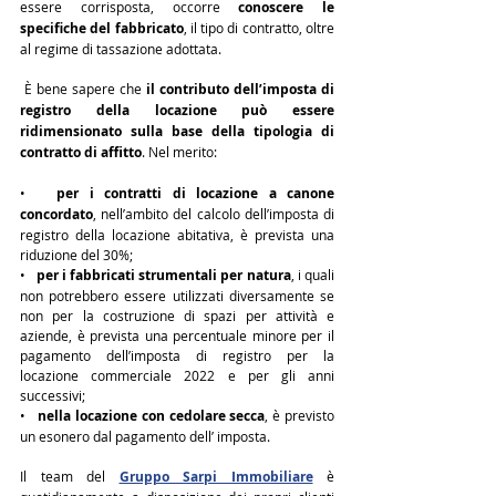
essere corrisposta, occorre 
conoscere 
le 
specifiche del fabbricato
, il tipo di contratto, oltre 
al regime di tassazione adottata.
 È bene sapere che 
il contributo dell’imposta di 
registro della locazione può essere 
ridimensionato sulla base della tipologia di 
contratto di affitto
. Nel merito:
•   
per i contratti di locazione a canone 
concordato
, nell’ambito del calcolo dell’imposta di 
registro della locazione abitativa, è prevista una 
riduzione del 30%;
•   
per i fabbricati strumentali per natura
, i quali 
non potrebbero essere utilizzati diversamente se 
non per la costruzione di spazi per attività e 
aziende, è prevista una percentuale minore per il 
pagamento dell’imposta di registro per la 
locazione commerciale 2022 e per gli anni 
successivi;
•   
nella locazione con cedolare secca
, è previsto 
un esonero dal pagamento dell’ imposta.
Il team del 
Gruppo Sarpi Immobiliare
 è 