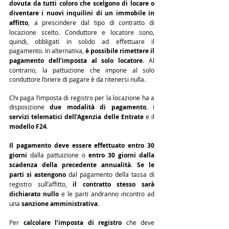
dovuta da tutti coloro che scelgono di locare o 
diventare i nuovi inquilini di un immobile in 
affitto
, a prescindere dal tipo di contratto di 
locazione scelto. 
Conduttore e locatore sono, 
quindi, obbligati in solido ad effettuare il 
pagamento. In alternativa, 
è possibile rimettere il 
pagamento dell’imposta al solo locatore
. Al 
contrario, la pattuizione che impone al solo 
conduttore l’onere di pagare è da ritenersi nulla.
Chi paga l’imposta di registro per la locazione ha a 
disposizione 
due modalità di pagamento
, i 
servizi telematici dell’Agenzia delle Entrate
 e il 
modello F24
.
Il pagamento deve essere effettu
ato entro 30 
giorni
 dalla pattuizione o 
entro 30 giorni dalla 
scadenza della precedente annualità
. 
Se le 
parti si astengono
 dal pagamento della tassa di 
registro sull’affitto, 
il contratto stesso sarà 
dichiarato nullo
 e le parti andranno incontro ad 
una 
sanzione amministrativa
.
Per 
calcolare l’imposta di registro
 che deve 