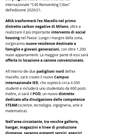
internazionale "C40 Reinventing Cities" 
dell'edizione 2020/21.
ARIA trasformerà l'ex Macello nel primo 
distretto carbon negative di Milano
, oltre a 
realizzare il più importante 
intervento di social 
housing
 nel Paese. Lungo i margini della zona, 
sorgeranno 
nuove residenze destinate a 
famiglie e giovani generazioni
, con oltre 1.200 
nuovi appartamenti. La maggior parte di essi sarà 
offerta in locazione a canone convenzionato
.
All'interno dei due 
padiglioni nord
 dell'ex 
macello, sarà creato il nuovo 
Campus 
internazionale IED
, che ospiterà circa 4.500 
studenti e includerà uno studentato da 600 posti. 
Inoltre, vi sarà il 
POD
, un nuovo 
distretto 
dedicato alla divulgazione delle competenze 
STEAM
 (scienze, tecnologie, ingegneria, arte e 
matematica).
Nell'area circostante, tra vecchie gallerie, 
hangar, magazzini e linee di produzione 
dismesse, saranno presenti servizi, esercizi 