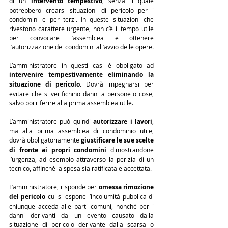
di un 
intervento tempestivo
, senza il quale 
potrebbero crearsi situazioni di pericolo per i 
condomini e per terzi. In queste situazioni che 
rivestono carattere urgente, non c’è il tempo utile 
per convocare l’assemblea e ottenere 
l’autorizzazione dei condomini all’avvio delle opere.
L’amministratore in questi casi è obbligato ad 
intervenire tempestivamente eliminando la 
situazione di pericolo
. Dovrà impegnarsi per 
evitare che si verifichino danni a persone o cose, 
salvo poi riferire alla prima assemblea utile.
L’amministratore può quindi 
autorizzare i lavori
, 
ma alla prima assemblea di condominio utile, 
dovrà obbligatoriamente 
giustificare le sue scelte 
di fronte ai propri condomini
 dimostrandone 
l’urgenza, ad esempio attraverso la perizia di un 
tecnico, affinché la spesa sia ratificata e accettata.
L’amministratore, risponde per 
omessa rimozione 
del pericolo
 cui si espone l’incolumità pubblica di 
chiunque acceda alle parti comuni, nonché per i 
danni derivanti da un evento causato dalla 
situazione di pericolo derivante dalla scarsa o 