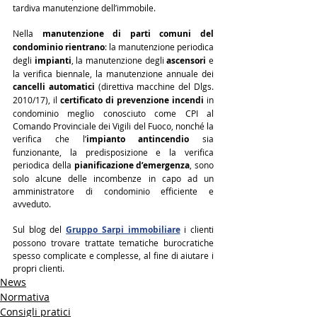
tardiva manutenzione dell’immobile.
Nella 
manutenzione di parti comuni del 
condominio rientrano
: la manutenzione periodica 
degli 
impianti
, la manutenzione degli 
ascensori
 e 
la verifica biennale, la manutenzione annuale dei 
cancelli automatici
 (direttiva macchine del Dlgs. 
2010/17), il 
certificato di prevenzione incendi
 in 
condominio meglio conosciuto come CPI al 
Comando Provinciale dei Vigili del Fuoco, nonché la 
verifica che l’
impianto antincendio
 sia 
funzionante, la predisposizione e la verifica 
periodica della 
pianificazione d’emergenza
, sono 
solo alcune delle incombenze in capo ad un 
amministratore di condominio efficiente e 
avveduto.
Sul blog del 
Gruppo Sarpi immobiliare
 i clienti 
possono trovare trattate tematiche burocratiche 
spesso complicate e complesse, al fine di aiutare i 
propri clienti.
News
Normativa
Consigli pratici