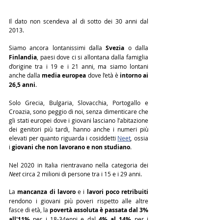
Il dato non scendeva al di sotto dei 30 anni dal 
2013.
Siamo ancora lontanissimi dalla 
Svezia
 o dalla 
Finlandia
, paesi dove ci si allontana dalla famiglia 
d’origine tra i 19 e i 21 anni, ma siamo lontani 
anche dalla 
media europea
 dove l’età è 
intorno ai 
26,5 anni
.
Solo Grecia, Bulgaria, Slovacchia, Portogallo e 
Croazia, sono peggio di noi, senza dimenticare che 
gli stati europei dove i giovani lasciano l’abitazione 
dei genitori più tardi, hanno anche i numeri più 
elevati per quanto riguarda i cosiddetti 
Neet
,
 ossia 
i 
giovani che non lavorano e non studiano
.
Nel 2020 in Italia rientravano nella categoria dei 
Neet 
circa 2 milioni di persone tra i 15 e i 29 anni.
La 
mancanza di lavoro
 e i 
lavori poco retribuiti
rendono i giovani più poveri rispetto alle altre 
fasce di età, la 
povertà assoluta è passata dal 3%  
all'11%
 per i 18-34enni e dal 
4% al 14%
 per i 