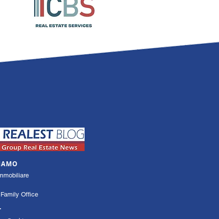
SIAMO
mmobiliare
Family Office
L