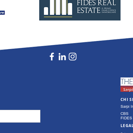
CHI 
Sarpi I
CBS
FIDES 
LEGA