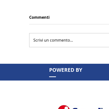
Commenti
Scrivi un commento...
POWERED BY
Patrimonio immobiliare: possede
basta più. Come valorizzarlo per
aumentare rendita e valore nel 