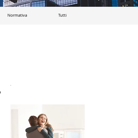
Normativa
Tutti
o 
Acquistala all'asta!