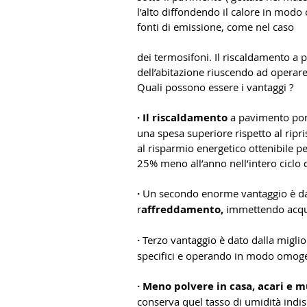
l’alto diffondendo il calore in mod
fonti di emissione, come nel caso
dei termosifoni. Il riscaldamento a p
dell’abitazione riuscendo ad opera
Quali possono essere i vantaggi ?
· Il riscaldamento
 a pavimento por
una spesa superiore rispetto al ripris
al risparmio energetico ottenibile pe
25% meno all’anno nell’intero ciclo di
·
 Un secondo enorme vantaggio è dato 
r
affreddamento,
 immettendo acqu
· 
Terzo vantaggio è dato dalla miglio
specifici e operando in modo omog
· Meno polvere in casa, acari e m
conserva quel tasso di umidità indispe