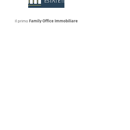
Il primo
Family Office Immobiliare
in Italia.
Dopo l'esperienza di successo di CBS,
partnership nata dal Gruppo Sarpi
per sviluppare un servizio di
consulenza nel settore immobiliare
rivolto a piccole e grandi aziende, il
Gruppo Sarpi ha deciso di estendere il
servizio anche ai privati possessori di
patrimoni.
Scopri di più su Fides Family Office...
Visita il sito