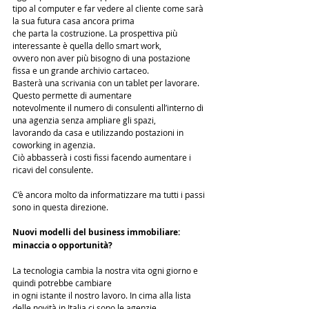
tipo al computer e far vedere al cliente come sarà 
la sua futura casa ancora prima 
che parta la costruzione. La prospettiva più 
interessante è quella dello smart work, 
ovvero non aver più bisogno di una postazione 
fissa e un grande archivio cartaceo. 
Basterà una scrivania con un tablet per lavorare. 
Questo permette di aumentare 
notevolmente il numero di consulenti all’interno di 
una agenzia senza ampliare gli spazi, 
lavorando da casa e utilizzando postazioni in 
coworking in agenzia. 
Ciò abbasserà i costi fissi facendo aumentare i 
ricavi del consulente. 
C’è ancora molto da informatizzare ma tutti i passi 
sono in questa direzione. 
Nuovi modelli del business immobiliare: 
minaccia o opportunità?
La tecnologia cambia la nostra vita ogni giorno e 
quindi potrebbe cambiare 
in ogni istante il nostro lavoro. In cima alla lista 
delle novità in Italia ci sono le agenzie 