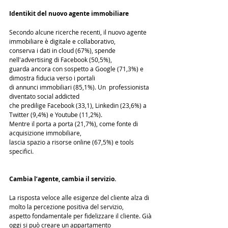
Identikit del nuovo agente immobiliare
Secondo alcune ricerche recenti, il nuovo agente 
immobiliare è digitale e collaborativo, 
conserva i dati in cloud (67%), spende 
nell'advertising di Facebook (50,5%), 
guarda ancora con sospetto a Google (71,3%) e 
dimostra fiducia verso i portali 
di annunci immobiliari (85,1%). Un  professionista 
diventato social addicted 
che predilige Facebook (33,1), Linkedin (23,6%) a 
Twitter (9,4%) e Youtube (11,2%).
Mentre il porta a porta (21,7%), come fonte di 
acquisizione immobiliare, 
lascia spazio a risorse online (67,5%) e tools 
specifici.
Cambia l’agente, cambia il servizio.
La risposta veloce alle esigenze del cliente alza di 
molto la percezione positiva del servizio, 
aspetto fondamentale per fidelizzare il cliente. Già 
oggi si può creare un appartamento 