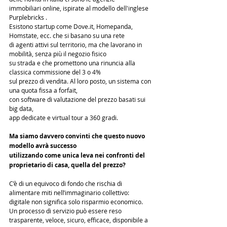
immobiliari online, ispirate al modello dell'inglese 
Purplebricks . 
Esistono startup come Dove.it, Homepanda, 
Homstate, ecc. che si basano su una rete 
di agenti attivi sul territorio, ma che lavorano in 
mobilità, senza più il negozio fisico 
su strada e che promettono una rinuncia alla 
classica commissione del 3 o 4% 
sul prezzo di vendita. Al loro posto, un sistema con 
una quota fissa a forfait, 
con software di valutazione del prezzo basati sui 
big data, 
app dedicate e virtual tour a 360 gradi. 
Ma siamo davvero convinti che questo nuovo 
modello avrà successo 
utilizzando come unica leva nei confronti del 
proprietario di casa, quella del prezzo?
C’è di un equivoco di fondo che rischia di 
alimentare miti nell’immaginario collettivo: 
digitale non significa solo risparmio economico. 
Un processo di servizio può essere reso 
trasparente, veloce, sicuro, efficace, disponibile a 