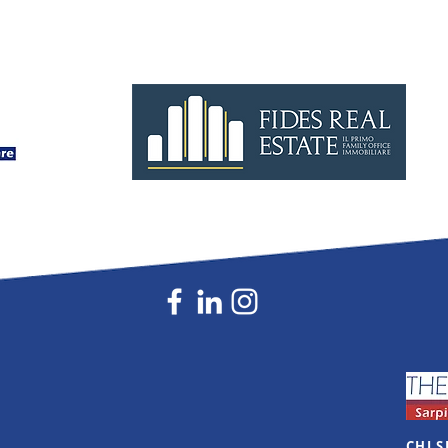
tempo
industriale
CHI 