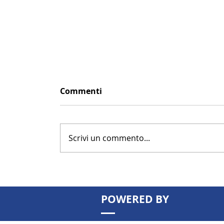
Commenti
Scrivi un commento...
POWERED BY
Patrimonio immobiliare: possede
basta più. Come valorizzarlo per