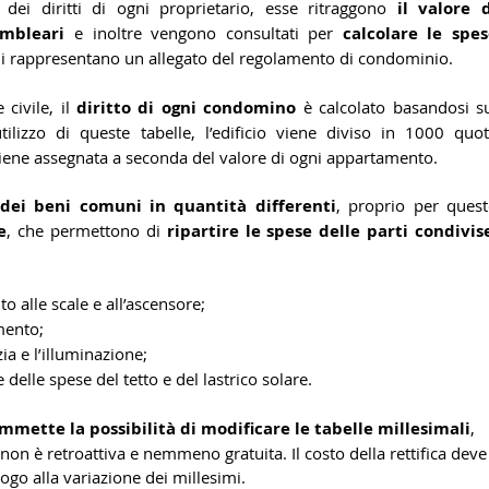
dei diritti di ogni proprietario, esse ritraggono 
il valore d
mbleari
 e inoltre vengono consultati per 
calcolare le spes
ali rappresentano un allegato del regolamento di condominio.
 civile, il 
diritto di ogni condomino
’utilizzo di queste tabelle, l’edificio viene diviso in 1000 quot
 viene assegnata a seconda del valore di ogni appartamento.
dei beni comuni in quantità differenti
, proprio per quest
e
, che permettono di 
ripartire le spese delle parti condivis
to alle scale e all’ascensore;
amento;
zia e l’illuminazione;
e delle spese del tetto e del lastrico solare.
mmette la possibilità di modificare le tabelle millesimali
, 
a non è retroattiva e nemmeno gratuita. Il costo della rettifica deve
ogo alla variazione dei millesimi.