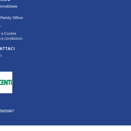
mmobiliare
Family Office
L
y e Cookie
 e condizioni
ATTACI
i
135920967