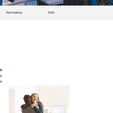
Normativa
Tutti
 
o 
Acquistala all'asta!
o 