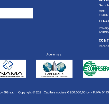
Sarpi I
CBS
FIDES 
LEGA
Privac
Termini
CONT
Recapit
Aderente a:
y SG s.r.l. | Copyright © 2021 Capitale sociale € 200.000,00 i.v. - P.IVA 04