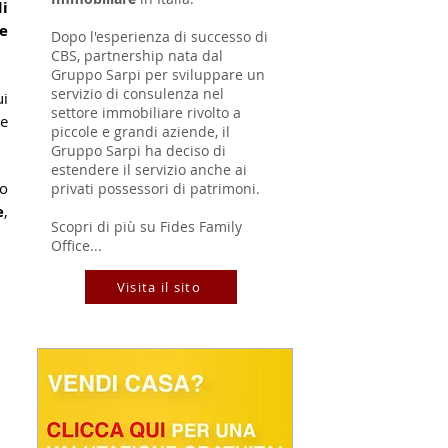
i 
e 
Dopo l'esperienza di successo di
CBS, partnership nata dal
Gruppo Sarpi per sviluppare un
servizio di consulenza nel
 è calcolato basandosi sui 
settore immobiliare rivolto a
e 
piccole e grandi aziende, il
Gruppo Sarpi ha deciso di
estendere il servizio anche ai
o 
privati possessori di patrimoni.
e
, 
Scopri di più su Fides Family
Office...
Visita il sito
 