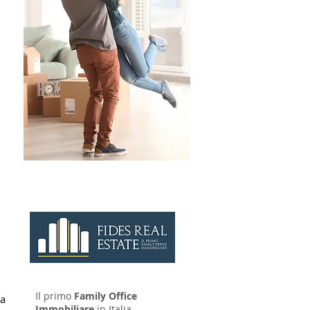
CONTATTAC
I
Il primo
Family Office
a 
Immobiliare
in Italia.