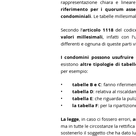
rappresentazione chiara e lineare 
riferimento per i quorum asse
condominiali
. Le tabelle millesim
Secondo l’
articolo 1118
 del codice
valori millesimali
, infatti con l
differenti e ognuna di queste parti
I condomini possono usufruire 
esistono 
altre tipologie di tabell
per esempio:
•        
tabelle B e C
: fanno riferimen
•        
tabella D
: relativa al riscald
•        
tabella E
: che riguarda la puli
•        
la tabella F
: per la ripartizion
La legge
, in caso ci fossero errori, 
a
ma in tutte le circostanze la rettific
sostenerlo il soggetto che ha dato lu