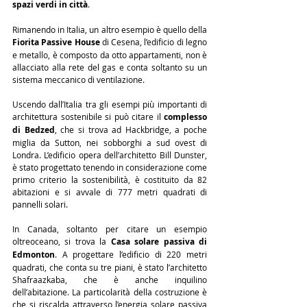
spazi verdi in città
.
Rimanendo in Italia, un altro esempio è quello della 
Fiorita Passive House
 di Cesena, l’edificio di legno 
e metallo, è composto da otto appartamenti, non è 
allacciato alla rete del gas e conta soltanto su un 
sistema meccanico di ventilazione.
Uscendo dall’Italia tra gli esempi più importanti di 
architettura sostenibile si può citare il 
complesso 
di Bedzed
, che si trova ad Hackbridge, a poche 
miglia da Sutton, nei sobborghi a sud ovest di 
Londra. L’edificio opera dell’architetto Bill Dunster, 
è stato progettato tenendo in considerazione come 
primo criterio la sostenibilità, è costituito da 82 
abitazioni e si avvale di 777 metri quadrati di 
pannelli solari.
In Canada, soltanto per citare un esempio 
oltreoceano, si trova la 
Casa solare passiva di 
Edmonton
. A progettare l’edificio di 220 metri 
quadrati, che conta su tre piani, è stato l’architetto 
Shafraazkaba, che è anche inquilino 
dell’abitazione. La particolarità della costruzione è 
che si riscalda attraverso l’energia solare passiva 