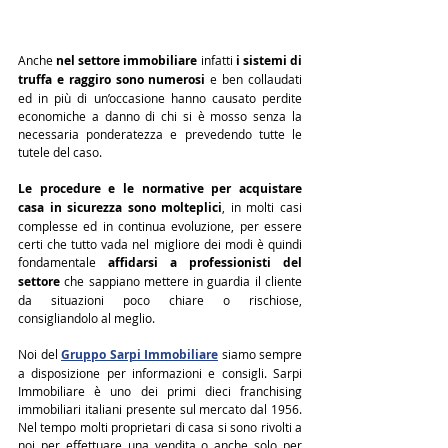
Anche 
nel settore immobiliare
 infatti 
i sistemi di 
truffa e raggiro sono numerosi
 e ben collaudati 
ed in più di un’occasione hanno causato perdite 
economiche a danno di chi si è mosso senza la 
necessaria ponderatezza e prevedendo tutte le 
tutele del caso.
Le procedure e le normative per acquistare 
casa in sicurezza sono molteplici
, in molti casi 
complesse ed in continua evoluzione, per essere 
certi che tutto vada nel migliore dei modi è quindi 
fondamentale 
affidarsi a professionisti del 
settore
 che sappiano mettere in guardia il cliente 
da situazioni poco chiare o rischiose, 
consigliandolo al meglio.
Noi del 
Gruppo Sarpi Immobiliare
 siamo sempre 
a disposizione per informazioni e consigli. 
Sarpi 
Immobiliare è uno dei primi dieci franchising 
immobiliari italiani presente sul mercato dal 1956. 
Nel tempo molti proprietari di casa si sono rivolti a 
noi per effettuare una vendita o anche solo per 