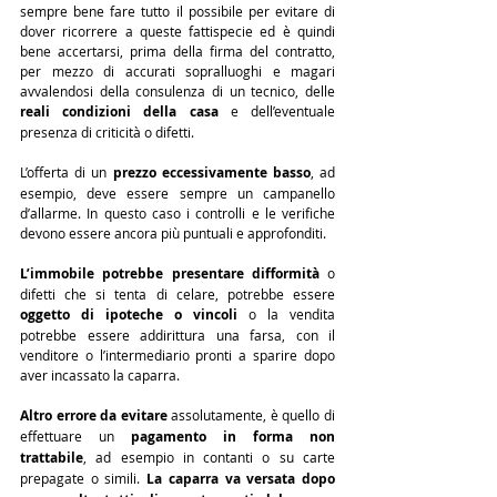
sempre bene fare tutto il possibile per evitare di 
dover ricorrere a queste fattispecie ed è quindi 
bene accertarsi, prima della firma del contratto, 
per mezzo di accurati sopralluoghi e magari 
avvalendosi della consulenza di un tecnico, delle 
reali condizioni della casa
 e dell’eventuale 
presenza di criticità o difetti.
L’offerta di un 
prezzo eccessivamente basso
, ad 
esempio, deve essere sempre un campanello 
d’allarme. In questo caso i controlli e le verifiche 
devono essere ancora più puntuali e approfonditi.
L’immobile potrebbe presentare difformità
 o 
difetti che si tenta di celare, potrebbe essere 
oggetto di ipoteche o vincoli
 o la vendita 
potrebbe essere addirittura una farsa, con il 
venditore o l’intermediario pronti a sparire dopo 
aver incassato la caparra.
Altro errore da evitare
 assolutamente, è quello di 
effettuare un 
pagamento in forma non 
trattabile
, ad esempio in contanti o su carte 
prepagate o simili. 
La caparra va versata dopo 