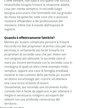
Come sempre, non tutto è oro quello che luccica; 
innanzitutto bisogna trovare la situazione adatta, 
cosa per niente semplice, in secondo luogo 
bisogna assicurarsi che l’immobile non sia gravato 
da mutui ed ipoteche; tutte cose che si possono 
risolvere affidandosi a dei professionisti del 
mestiere; Infine non è esente dall’imposta di 
registro. 
Quando è effettivamente fattibile?
Mentre pu  essere complicato pensare a trovare 
l’accordo tra due proprietari di prima casa per una 
permuta, è certamente più facile trovarlo tra 
proprietari di seconde case che per motivi vari 
non vengono più utilizzate; la seconda casa al 
mare pu  essere permutata con la seconda casa in 
montagna di qualcun altro come esempio molto 
semplice, oppure una casa di famiglia ereditata 
insieme al meccanismo della permuta pu  essere 
un ottimo escamotage per riuscire ad ottenere 
una casa vicino al posto di lavoro. 
Ovviamente, pur essendo uno strumento molto 
comodo non è facile da applicare, e per ottenere il 
meglio è necessario rivolgersi ad esperti del 
settore con una profonda conoscenza del 
territorio. 