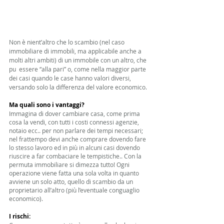
Non è nient’altro che lo scambio (nel caso 
immobiliare di immobili, ma applicabile anche a 
molti altri ambiti) di un immobile con un altro, che 
pu  essere “alla pari” o, come nella maggior parte 
dei casi quando le case hanno valori diversi, 
versando solo la differenza del valore economico. 
Ma quali sono i vantaggi?
Immagina di dover cambiare casa, come prima 
cosa la vendi, con tutti i costi connessi agenzie, 
notaio ecc.. per non parlare dei tempi necessari; 
nel frattempo devi anche comprare dovendo fare 
lo stesso lavoro ed in più in alcuni casi dovendo 
riuscire a far combaciare le tempistiche.. Con la 
permuta immobiliare si dimezza tutto! Ogni 
operazione viene fatta una sola volta in quanto 
avviene un solo atto, quello di scambio da un 
proprietario all’altro (più l’eventuale conguaglio 
economico). 
I rischi: