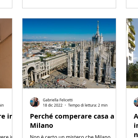
Gabriella Felicetti
min
18 dic 2022
Tempo di lettura: 2 min
re in
Perché comperare casa a
A
Milano
i
n
vere in
Non è certo un mistero che Milano