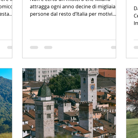
nomico
attragga ogni anno decine di migliaia di
D
esta
persone dal resto d’Italia per motivi
C
professionali. A Milano...
I
i