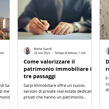
Marta Suardi
min
20 nov 2022
Tempo di lettura: 1 min
Come valorizzare il
D
patrimonio immobiliare in
r
tre passaggi
I
c
udi Sarpi
Sarpi Immobiliare offre un nuovo
d
zi medi
servizio di private real estate dedicato ai
s
il mondo
privati che hanno un patrimonio
immobiliare o vogliono...