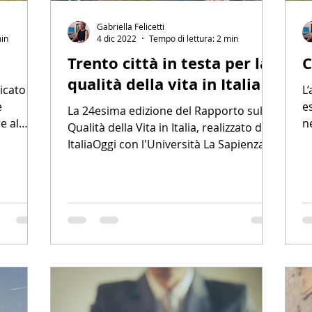
Gabriella Felicetti
min
4 dic 2022
Tempo di lettura: 2 min
Trento città in testa per la
C
qualità della vita in Italia
icato
L
e
e
La 24esima edizione del Rapporto sulla
e al
n
Qualità della Vita in Italia, realizzato da
r
ItaliaOggi con l'Università La Sapienza di
Roma in...