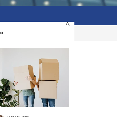
tti
Federico Panni