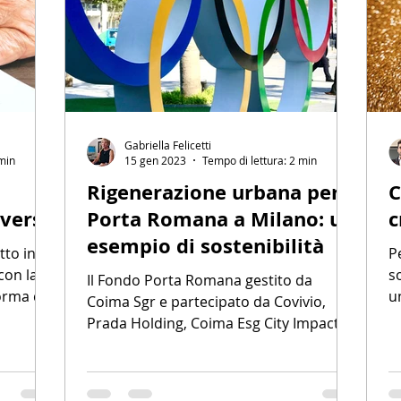
Gabriella Felicetti
 min
15 gen 2023
Tempo di lettura: 2 min
Rigenerazione urbana per
C
nverso
Porta Romana a Milano: un
c
esempio di sostenibilità
tto in
P
con la
s
Il Fondo Porta Romana gestito da
forma di
u
Coima Sgr e partecipato da Covivio,
Pu
Prada Holding, Coima Esg City Impact
Fund, che si era aggiudicato...