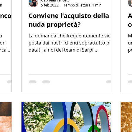
in
5 feb 2023
Tempo di lettura: 1 min
ancora
Conviene l’acquisto della
A
nuda proprietà?
c
a
La domanda che frequentemente viene
M
uon
posta dai nostri clienti soprattutto più
u
rca
datati, a noi del team di Sarpi
p
Immobiliare è la domanda, o...
di